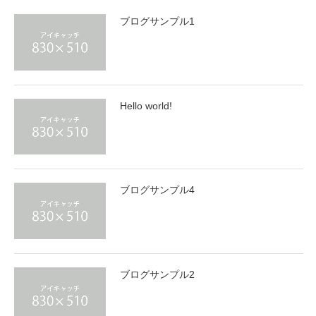
ブログサンプル1
Hello world!
ブログサンプル4
ブログサンプル2