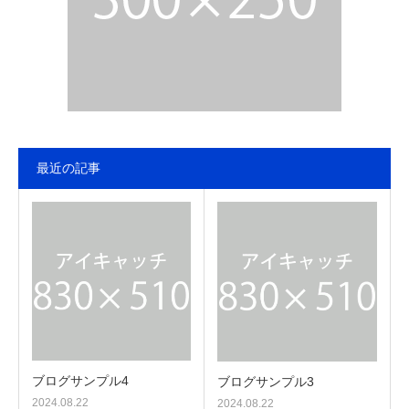
最近の記事
ブログサンプル4
ブログサンプル3
2024.08.22
2024.08.22